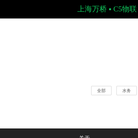
上海万桥 ▪ C5物联
全部
水务